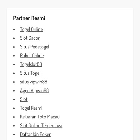
Partner Resmi
Togel Online
Slot Gacor
Situs Pedetogel
Poker Online
Togelslot88
Situs Togel
situs vipwin88
Agen Vipwin88
Slot
Togel Resmi
Keluaran Toto Macau
Slot Online Terpercaya
Daftar Idn Poker