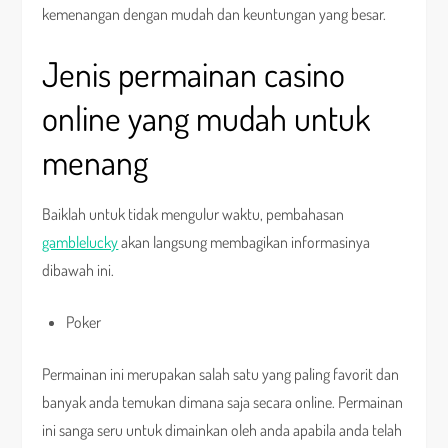
kemenangan dengan mudah dan keuntungan yang besar.
Jenis permainan casino
online yang mudah untuk
menang
Baiklah untuk tidak mengulur waktu, pembahasan
gamblelucky
akan langsung membagikan informasinya
dibawah ini.
Poker
Permainan ini merupakan salah satu yang paling favorit dan
banyak anda temukan dimana saja secara online. Permainan
ini sanga seru untuk dimainkan oleh anda apabila anda telah