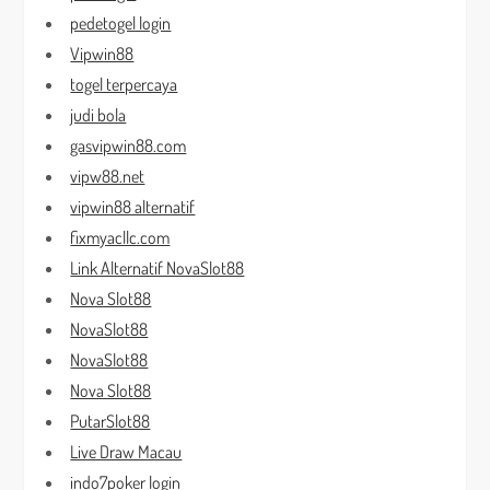
pedetogel login
Vipwin88
togel terpercaya
judi bola
gasvipwin88.com
vipw88.net
vipwin88 alternatif
fixmyacllc.com
Link Alternatif NovaSlot88
Nova Slot88
NovaSlot88
NovaSlot88
Nova Slot88
PutarSlot88
Live Draw Macau
indo7poker login