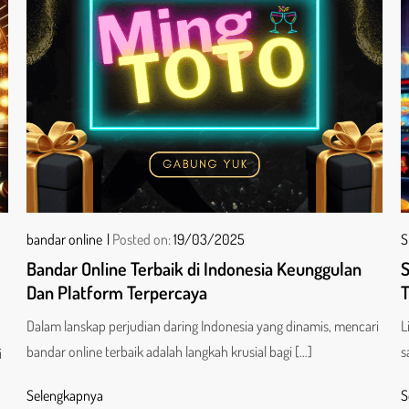
bandar online
Posted on:
19/03/2025
S
Bandar Online Terbaik di Indonesia Keunggulan
S
Dan Platform Terpercaya
Dalam lanskap perjudian daring Indonesia yang dinamis, mencari
L
bandar online terbaik adalah langkah krusial bagi […]
s
i
Selengkapnya
S