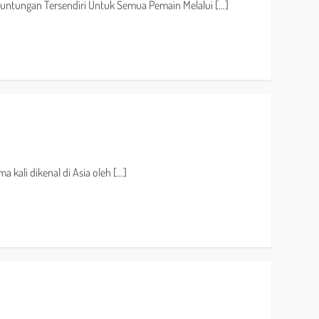
euntungan Tersendiri Untuk Semua Pemain Melalui […]
 kali dikenal di Asia oleh […]