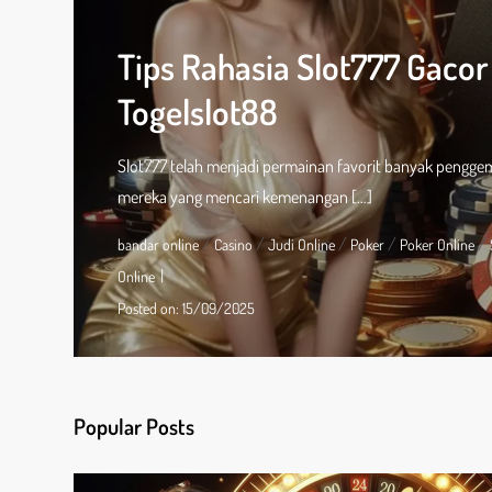
Tips Rahasia Slot777 Gacor 
Togelslot88
Slot777 telah menjadi permainan favorit banyak penggema
mereka yang mencari kemenangan […]
/
/
/
/
/
bandar online
Casino
Judi Online
Poker
Poker Online
Online
Posted on:
15/09/2025
Popular Posts