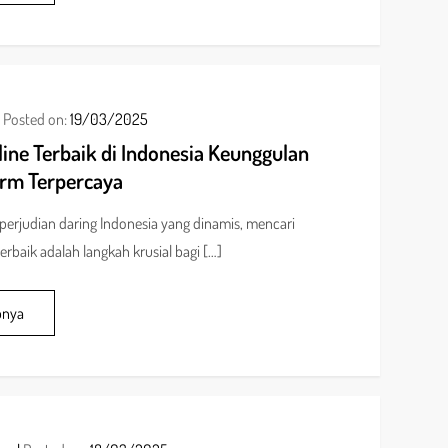
Posted on:
19/03/2025
ine Terbaik di Indonesia Keunggulan
orm Terpercaya
perjudian daring Indonesia yang dinamis, mencari
erbaik adalah langkah krusial bagi […]
pnya