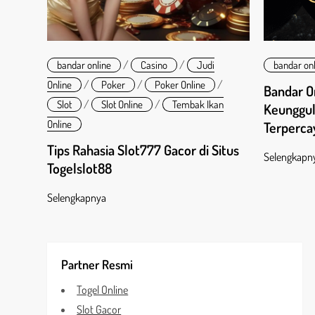
/
/
bandar online
Casino
Judi
bandar onl
/
/
/
Online
Poker
Poker Online
Bandar On
/
/
Slot
Slot Online
Tembak Ikan
Keunggul
Online
Terperca
Tips Rahasia Slot777 Gacor di Situs
Selengkapn
Togelslot88
Selengkapnya
Partner Resmi
Togel Online
Slot Gacor