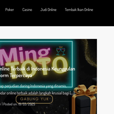
Poker
Casino
Judi Online
Tembak Ikan Online
nline Terbaik di Indonesia Keunggulan
form Terpercaya
ap perjudian daring Indonesia yang dinamis,
dar online terbaik adalah langkah krusial bagi […]
e
Posted on:
19/03/2025