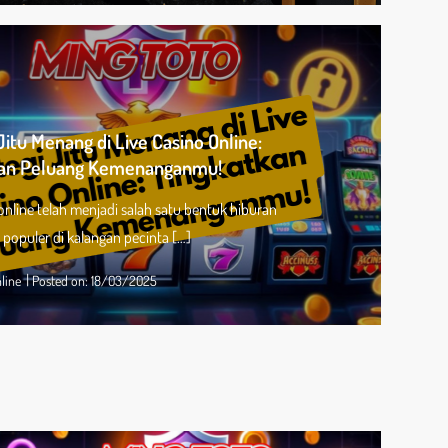
Jitu Menang di Live Casino Online:
kan Peluang Kemenanganmu!
 online telah menjadi salah satu bentuk hiburan
 populer di kalangan pecinta […]
nline
Posted on:
18/03/2025